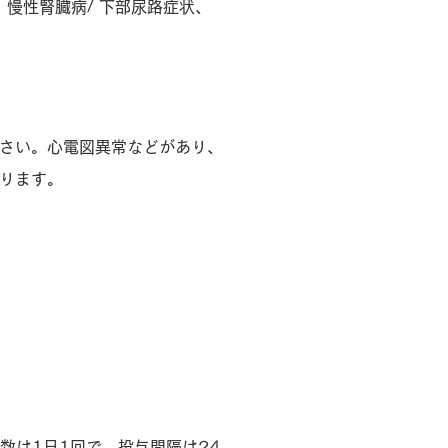
、慢性腎臓病/ 下部尿路症状、
さい。心電図異常などがあり、
ります。
数は1日1回で、投与間隔は24