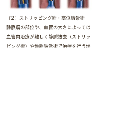
〔2〕ストリッピング術・高位結紮術
静脈瘤の部位や、血管の太さによっては
血管内治療が難しく静脈抜去（ストリッ
ピング術）や静脈結紮術で治療を行う場
合があります。
〔3〕ベナシール治療
医療用の瞬間接着剤を静脈の中に注入し
固めて、逆流をとめる新しい治療方法で
す。保険診療で治療を受けることができ
ます。
今までのレーザーやラジオ波による血管
内焼灼術では、静脈を焼いてふさぐ治療