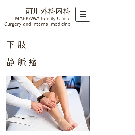
前川外科内科​
MAEKAWA Family Clinic:
Surgery and Internal medicine
下肢
静脈瘤